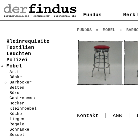
Kontakt
AGB
Impressum
Datenschutzerklärung
Fundus
Fundus
Merk
Merk
FUNDUS
»
MÖBEL
»
BARH
Kleinrequisite
Textilien
Leuchten
Polizei
Möbel
Arzt
Bänke
Barhocker
Betten
Büro
Gastronomie
Hocker
Kleinmoebel
Küche
Kontakt
|
AGB
|
Liegen
Regale
Schränke
Sessel