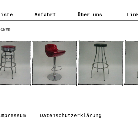
liste
liste
Anfahrt
Anfahrt
Über uns
Über uns
Lin
Lin
OCKER
Impressum
|
Datenschutzerklärung