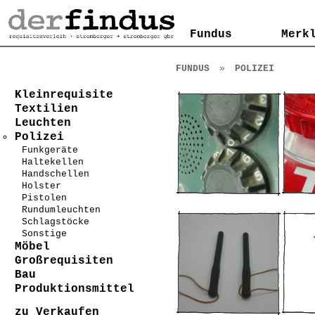
Kontakt
AGB
Impressum
Datenschutzerklärung
Fundus
Fundus
Merk
Merk
FUNDUS
»
POLIZEI
Kleinrequisite
Textilien
Leuchten
Polizei
Funkgeräte
Haltekellen
Handschellen
Holster
Pistolen
Rundumleuchten
Schlagstöcke
Sonstige
Möbel
Großrequisiten
Bau
Produktionsmittel
zu Verkaufen