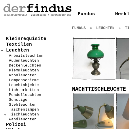
Kontakt
AGB
Impressum
Datenschutzerklärung
Fundus
Fundus
Merk
Merk
FUNDUS
»
LEUCHTEN
»
T
Kleinrequisite
Textilien
Leuchten
Arbeitsleuchten
Außenleuchten
Deckenleuchten
Klemmleuchten
Kronleuchter
Lampenschirme
Leuchtobjekte
NACHTTISCHLEUCHTE
Lichterketten
Pendelleuchten
Sonstige
Stehleuchten
Taschenlampen
Tischleuchten
Wandleuchten
Polizei